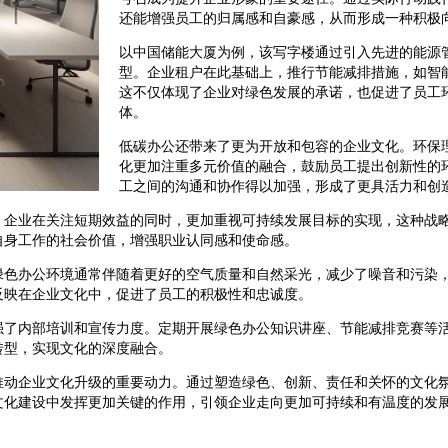
还能增强员工的归属感和自豪感，从而形成一种积极
以中国储能大厦为例，该写字楼通过引入先进的能源
型。企业租户在此基础上，推行节能减排措施，如智
这不仅体现了企业对绿色发展的承诺，也促进了员工
体。
低碳办公还带来了更为开放和包容的企业文化。环保
化更加注重多元价值的融合，鼓励员工提出创新性的
工之间的沟通和协作得以加强，形成了更具活力和创
。企业在关注短期效益的同时，更加重视可持续发展目标的实现，这种战
自身工作的社会价值，增强职业认同感和使命感。
绿色办公环境通常伴随着更好的空气质量和自然采光，减少了噪音和污染
反映在企业文化中，促进了员工的积极性和忠诚度。
强了内部培训和宣传力度。定期开展绿色办公知识讲座、节能减排竞赛等
转型，实现文化的深度融合。
推动企业文化升级的重要动力。通过塑造绿色、创新、责任和关怀的文化
文化建设中发挥更加关键的作用，引领企业走向更加可持续和有温度的发