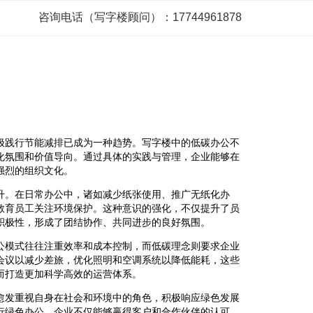
咨询电话（写字楼顾问）：17744961878
极践行节能减排已成为一种趋势。写字楼中的低碳办公不
化氛围和价值导向。通过具体的实践与管理，企业能够在
强烈的组织文化。
升。在日常办公中，诸如减少纸张使用、推广无纸化办
教育员工关注环境保护。这种意识的强化，不仅提升了员
积极性，形成了团结协作、共同进步的良好氛围。
公模式往往注重效率和成本控制，而低碳理念则要求企业
会议以减少差旅，优化照明和空调系统以降低能耗，这些
而打造更加科学高效的运营体系。
愈发重视自身在社会和环境中的角色，积极响应绿色发展
行绿色办公，企业不仅能够赢得客户和合作伙伴的认可，